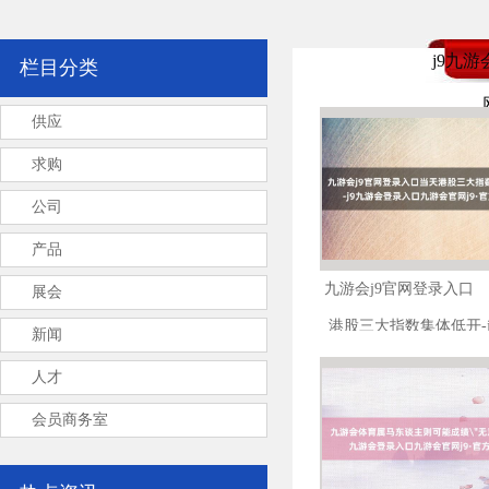
j9九
栏目分类
供应
求购
公司
产品
九游会j9官网登录入
展会
港股三大指数集体低开-
新闻
人才
会员商务室