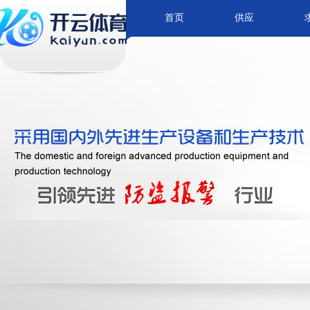
首页
供应
人才
会员商务室